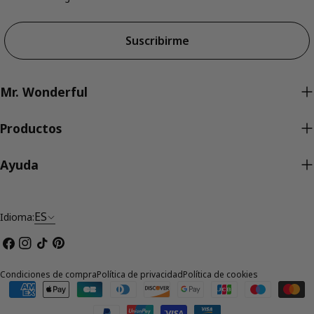
Suscribirme
Mr. Wonderful
Productos
Ayuda
ES
Idioma:
Facebook
Instagram
Tik
Pinterest
Tok
Condiciones de compra
Política de privacidad
Política de cookies
Métodos
de