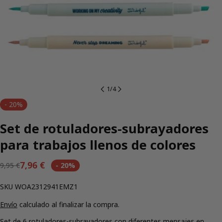
1
/
4
-
20%
Set de rotuladores-subrayadores
para trabajos llenos de colores
7,96 €
9,95 €
-
20%
Precio
Precio
regular
de
SKU:
SKU
WOA2312941EMZ1
venta
Envío
calculado al finalizar la compra.
Set de 6 rotuladores-subrayadores con diferentes mensajes en