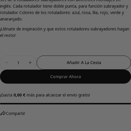
inglés. Cada rotulador tiene doble punta, para función subrayador y
Comparte este producto
rotulador. Colores de los rotuladores: azul, rosa, lila, rojo, verde y
anaranjado.
Copiar
Compartir
¡Llénate de inspiración y que estos rotuladores-subrayadores hagan
el resto!
Compartir
Compartir
Pin
en
en
en
Facebook
X
Pinterest
Cantidad
Añadir A La Cesta
Disminuir Cantidad Para Set De Rotuladores-Subr
Aumentar Cantidad Para Set De Rotulad
Comprar Ahora
¡Gasta
0,00 €
más para alcanzar el envío gratis!
Compartir