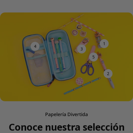
1
4
3
5
2
Papelería Divertida
Conoce nuestra selección