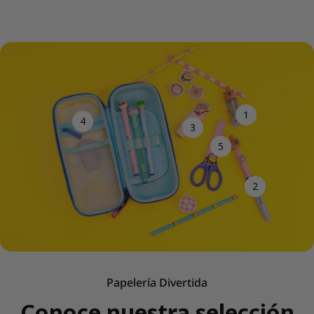
1
4
3
5
2
Papelería Divertida
Conoce nuestra selección