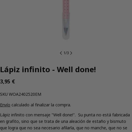
1
/
3
Lápiz infinito - Well done!
Precio
3,95 €
regular
SKU:
SKU
WOA2402520EM
Envío
calculado al finalizar la compra.
Lápiz infinito con mensaje "Well done!".
Su punta no está fabricada
en grafito, sino que se trata de una aleación de estaño y bismuto
que logra que no sea necesario afilarla, que no manche, que no se