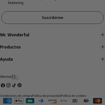
Marketing
Suscribirme
Mr. Wonderful
Productos
Ayuda
ES
Idioma:
Facebook
Instagram
Tik
Pinterest
Tok
Condiciones de compra
Política de privacidad
Política de cookies
Métodos