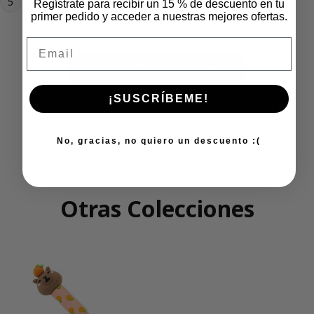
5
Regístrate para recibir un 15 % de descuento en tu
Precio regular
4,95 €
primer pedido y acceder a nuestras mejores ofertas.
Email
Añadir Todo Al Carrito
¡SUSCRÍBEME!
No, gracias, no quiero un descuento :(
Otras Colecciones