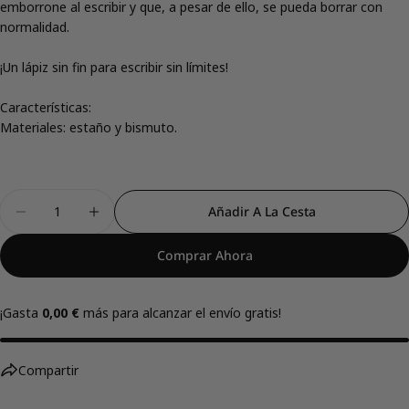
emborrone al escribir y que, a pesar de ello, se pueda borrar con
normalidad.
Comparte este producto
¡Un lápiz sin fin para escribir sin límites!
Copiar
Compartir
Características:
Compartir
Compartir
Pin
Materiales: estaño y bismuto.
en
en
en
Facebook
X
Pinterest
Cantidad
Añadir A La Cesta
Disminuir Cantidad Para Lápiz Infinito - Well Done
Aumentar Cantidad Para Lápiz Infinito -
Comprar Ahora
¡Gasta
0,00 €
más para alcanzar el envío gratis!
Compartir