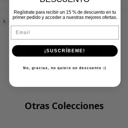
Precio regular
12,95 €
Regístrate para recibir un 15 % de descuento en tu
primer pedido y acceder a nuestras mejores ofertas.
Tijeras escolares - Abeja
5
Precio regular
4,95 €
Email
Añadir Todo Al Carrito
¡SUSCRÍBEME!
No, gracias, no quiero un descuento :(
Otras Colecciones