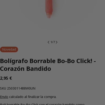
1
/
7
Novedad
Bolígrafo Borrable Bo-Bo Click! -
Corazón Bandido
Precio
2,95 €
regular
SKU:
SKU
2503011488W0UN
Envío
calculado al finalizar la compra.
Boli borrable Bo-Bo Click con el corazón bandido como