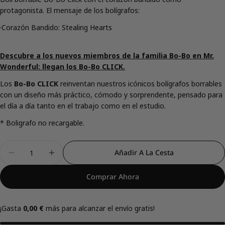
protagonista. El mensaje de los bolígrafos:
·Corazón Bandido: Stealing Hearts
Comparte este producto
Descubre a los nuevos miembros de la familia Bo-Bo en Mr.
Copiar
Wonderful: llegan los Bo-Bo CLICK.
Compartir
Los
Bo-Bo CLICK
reinventan nuestros icónicos bolígrafos borrables
Compartir
Compartir
Pin
en
en
en
con un diseño más práctico, cómodo y sorprendente, pensado para
Facebook
X
Pinterest
el día a día tanto en el trabajo como en el estudio.
* Boligrafo no recargable.
Cantidad
Añadir A La Cesta
Disminuir Cantidad Para Bolígrafo Borrable Bo-Bo
Aumentar Cantidad Para Bolígrafo Borra
Comprar Ahora
¡Gasta
0,00 €
más para alcanzar el envío gratis!