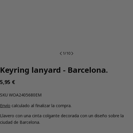
1
/
10
Keyring lanyard - Barcelona.
Precio
5,95 €
regular
SKU:
SKU
WOA2405680EM
Envío
calculado al finalizar la compra.
Llavero con una cinta colgante decorada con un diseño sobre la
ciudad de Barcelona.