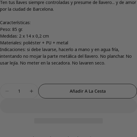
Ten tus llaves siempre controladas y presume de llavero... y de amor
por la ciudad de Barcelona.
Características:
Peso: 85 gr.
Comparte este producto
Medidas: 2 x 14 x 0,2 cm
Materiales: poliéster + PU + metal
Copiar
Compartir
Indicaciones: si debe lavarse, hacerlo a mano y en agua fría,
intentando no mojar la parte metálica del llavero. No planchar. No
Compartir
Compartir
Pin
en
en
en
usar lejía. No meter en la secadora. No lavaren seco.
Facebook
X
Pinterest
Cantidad
Añadir A La Cesta
Disminuir Cantidad Para Keyring Lanyard - Barcel
Aumentar Cantidad Para Keyring Lanyard