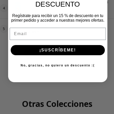
Estuche rígido con 3D y compartimento de
DESCUENTO
rejilla - Suricata
4
Precio regular
12,95 €
Regístrate para recibir un 15 % de descuento en tu
primer pedido y acceder a nuestras mejores ofertas.
Tijeras escolares - Abeja
5
Email
Precio regular
4,95 €
¡SUSCRÍBEME!
Añadir Todo Al Carrito
No, gracias, no quiero un descuento :(
Otras Colecciones