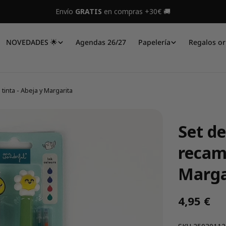
Envío
GRATIS
en compras +30€ 🚚
NOVEDADES 🌟
Agendas 26/27
Papelería
Regalos or
tinta - Abeja y Margarita
Set de
recamb
Marga
Precio
4,95 €
regular
SKU: