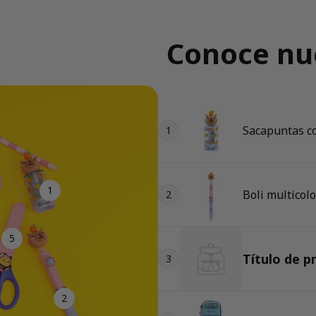
Conoce nue
Sacapuntas co
1
1
Boli multicolo
2
5
Título de p
3
2