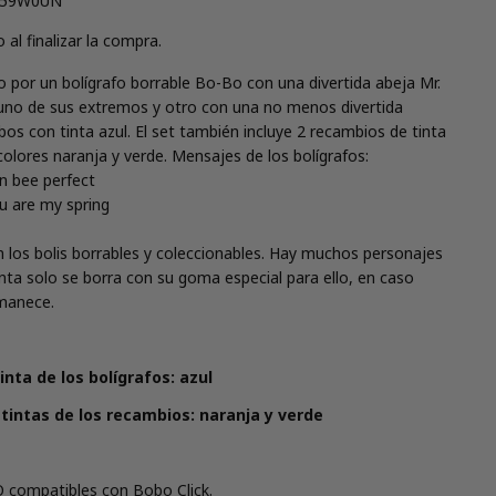
259W0UN
 al finalizar la compra.
n modal
por un bolígrafo borrable Bo-Bo con una divertida abeja Mr.
uno de sus extremos y otro con una no menos divertida
os con tinta azul. El set también incluye 2 recambios de tinta
 colores naranja y verde. Mensajes de los bolígrafos:
an bee perfect
ou are my spring
Comparte este producto
 los bolis borrables y coleccionables. Hay muchos personajes
tinta solo se borra con su goma especial para ello, en caso
Copiar
Compartir
rmanece.
Compartir
Compartir
Pin
en
en
en
Facebook
X
Pinterest
tinta de los bolígrafos: azul
s tintas de los recambios: naranja y verde
compatibles con Bobo Click.