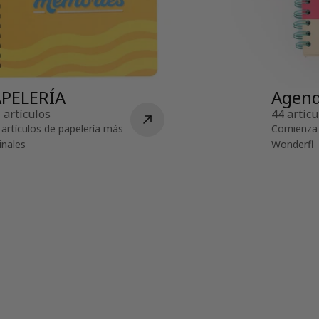
APELERÍA
Agend
 artículos
44 artícu
 artículos de papelería más
Comienza 
inales
Wonderfl