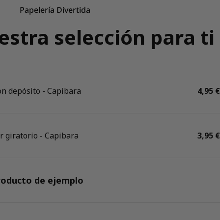
Papelería Divertida
stra selección para ti
n depósito - Capibara
Preci
4,95 €
r giratorio - Capibara
Preci
3,95 €
roducto de ejemplo