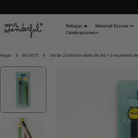
saltar
al
contenido
Rebajas 🔥
Material Escolar ✏️​
Celebraciones
Hogar
BO-BO'S
Set de 2 bolis borrables Bo-Bo + 2 recambios de 
Saltar
a
información
del
producto