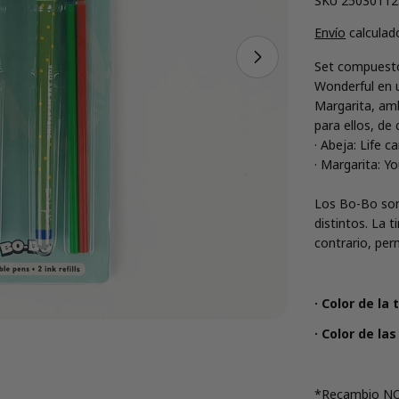
SKU
2503011
Envío
calculado
Abrir medios 1 e
Set compuesto 
Wonderful en 
Margarita, amb
para ellos, de
· Abeja: Life c
· Margarita: Y
Los Bo-Bo son
distintos. La 
contrario, pe
· Color de la 
· Color de la
*Recambio NO 