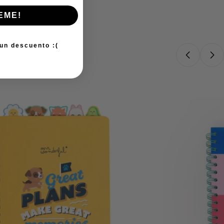
EME!
 un descuento :(