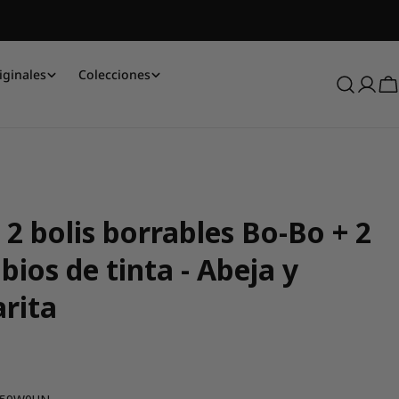
iginales
Colecciones
Acce
C
 2 bolis borrables Bo-Bo + 2
ios de tinta - Abeja y
rita