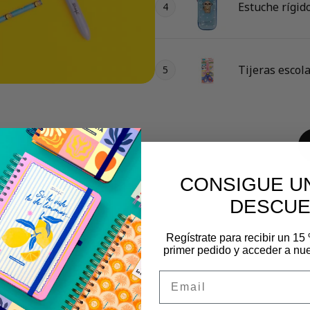
Estuche rígid
4
Tijeras escol
5
CONSIGUE UN
DESCU
Regístrate para recibir un 15
primer pedido y acceder a nue
Email