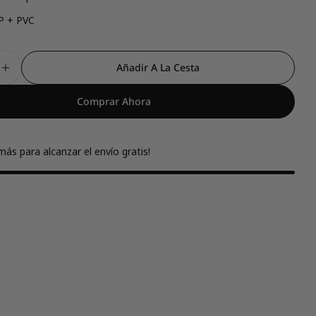
PP + PVC
Añadir A La Cesta
r Cantidad Para Set De 2 Bolis Borrables Bo-Bo + 2 
Aumentar Cantidad Para Set De 2 Bolis Borrables B
Comprar Ahora
ás para alcanzar el envío gratis!