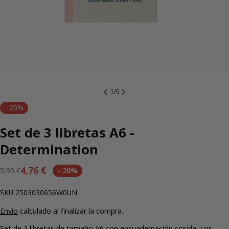
1
/
5
-
20%
Set de 3 libretas A6 -
Determination
4,76 €
5,95 €
-
20%
Precio
Precio
regular
de
SKU:
SKU
2503030656W0UN
venta
Envío
calculado al finalizar la compra.
Set de 3 libretas de tamaño A6 con encuadernación cosida. Los