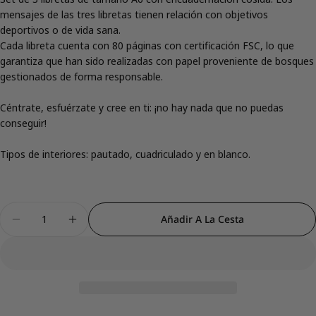
mensajes de las tres libretas tienen relación con objetivos
deportivos o de vida sana.
Cada libreta cuenta con 80 páginas con certificación FSC, lo que
garantiza que han sido realizadas con papel proveniente de bosques
gestionados de forma responsable.
Comparte este producto
Céntrate, esfuérzate y cree en ti: ¡no hay nada que no puedas
Copiar
Compartir
conseguir!
Compartir
Compartir
Pin
en
en
en
Tipos de interiores: pautado, cuadriculado y en blanco.
Facebook
X
Pinterest
Cantidad
Añadir A La Cesta
Disminuir Cantidad Para Set De 3 Libretas A6 - D
Aumentar Cantidad Para Set De 3 Libret