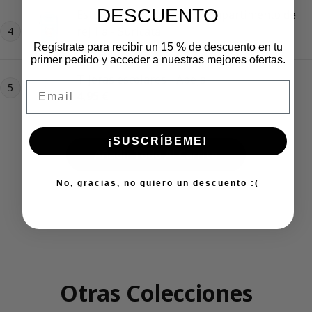
DESCUENTO
Estuche rígido con 3D y compartimento de
rejilla - Suricata
4
Precio regular
12,95 €
Regístrate para recibir un 15 % de descuento en tu
primer pedido y acceder a nuestras mejores ofertas.
Tijeras escolares - Abeja
Email
5
Precio regular
4,95 €
¡SUSCRÍBEME!
Añadir Todo Al Carrito
No, gracias, no quiero un descuento :(
Otras Colecciones