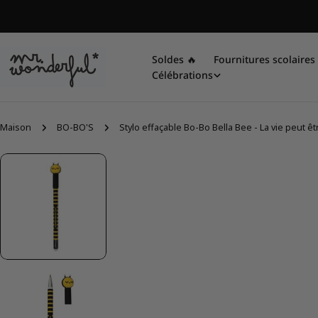
Aller
au
contenu
Soldes 🔥
Fournitures scolaires 
Célébrations
Maison
BO-BO'S
Stylo effaçable Bo-Bo Bella Bee - La vie peut êt
Passer
aux
informations
sur
le
produit