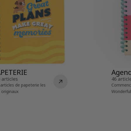
APETERIE
Agend
 articles
46 articl
articles de papeterie les
Commencez
 originaux
Wonderful