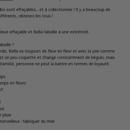
Bo sont effaçables... et à collectionner ! Il y a beaucoup de
fférents, obtenez-les tous !
1 en mode modal
leue effaçable et Bella l'abeille à une extrémité.
abeille ?
de, Bella va toujours de fleur en fleur et avec la joie comme
 est un peu coquette et change constamment de béguin, mais
t d'amitié, personne ne peut la battre en termes de loyauté.
Partager ce produit
mps
amps en fleurs
Copie
Partager
ut
Partager
Partager
Épingler
d
sur
sur
sur
Facebook
X
Pinterest
tus
e pluie
erveilleux : fabriquer du miel