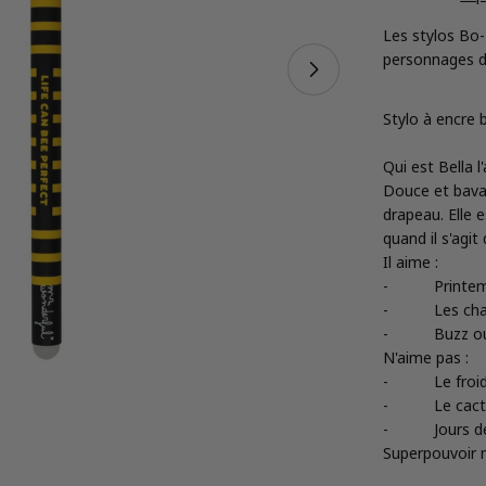
Les stylos Bo-
personnages di
Ouvrir le média 
Stylo à encre b
Qui est Bella l'
Douce et bavar
drapeau. Elle
quand il s'agi
Il aime :
-
Printe
-
Les ch
-
Buzz o
N'aime pas :
-
Le froi
-
Le cac
-
Jours d
Superpouvoir m