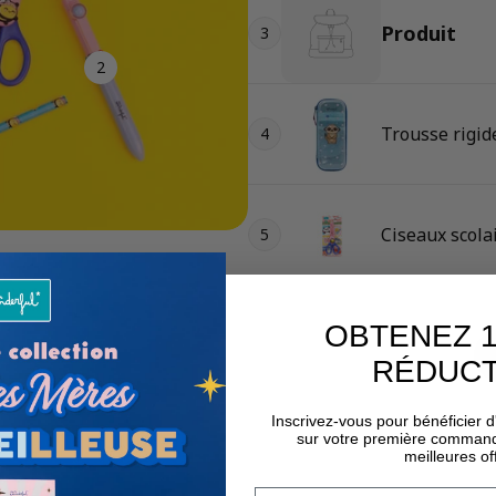
Produit
3
2
Trousse rigid
4
Ciseaux scolai
5
OBTENEZ 1
RÉDUCT
Inscrivez-vous pour bénéficier 
sur votre première command
meilleures of
Email