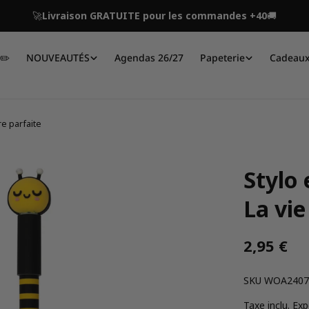
🚀
Livraison GRATUITE pour les commandes +40
🚚
✏️​
NOUVEAUTÉS
Agendas 26/27
Papeterie
Cadeaux
re parfaite
Stylo 
La vie
Prix
2,95 €
UGS:
SKU
WOA2407
habitue
Taxe inclu.
Exp