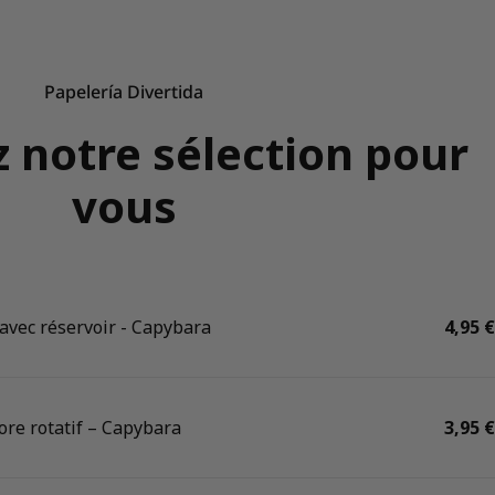
Papelería Divertida
 notre sélection pour
vous
 avec réservoir - Capybara
Prix ​
4,95 €
lore rotatif – Capybara
Prix ​
3,95 €