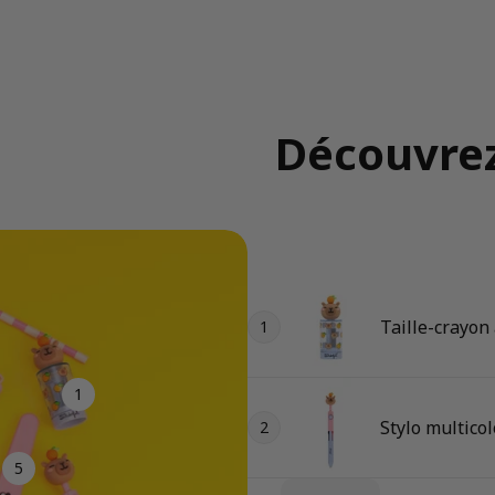
Découvrez
Taille-crayon
1
1
Stylo multico
2
5