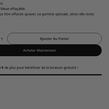
es:
 bleue effaçable.
eut être effacée qu'avec sa gomme spéciale, sinon elle reste.
Ajouter Au Panier
 La Quantité Pour Stylo Effaçable Bo-Bo Bella Bee - L
Augmenter La Quantité Pour Stylo Effaçable Bo-Bo Be
Acheter Maintenant
0 €
de plus pour bénéficier de la livraison gratuite !