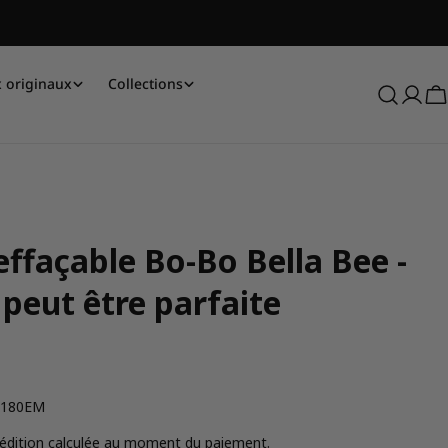
 originaux
Collections
Se
P
conne
effaçable Bo-Bo Bella Bee -
 peut être parfaite
180EM
l
édition
calculée au moment du paiement.