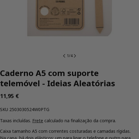
1
/
4
Caderno A5 com suporte
telemóvel - Ideias Aleatórias
Preço
11,95 €
regular
SKU:
SKU
2503030524W0PTG
Taxas incluídas.
Frete
calculado na finalização da compra.
Caixa tamanho A5 com correntes costuradas e camadas rígidas.
Na capa, há dois elásticos: um para ligar o telefone e outro para