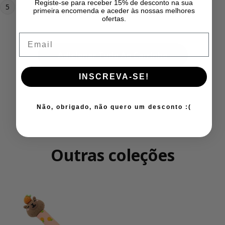
Tesoura escolar – Abelha
Registe-se para receber 15% de desconto na sua
5
primeira encomenda e aceder às nossas melhores
Preço regular
4,95 €
ofertas.
Email
Adicionar Tudo Ao Carrinho
INSCREVA-SE!
Não, obrigado, não quero um desconto :(
Outras coleções