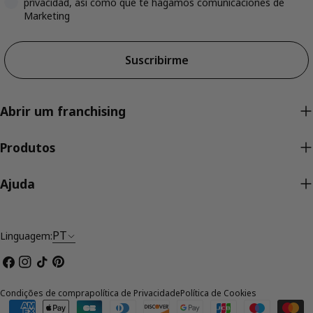
privacidad, así como que te hagamos comunicaciones de
Marketing
Suscribirme
Abrir um franchising
Produtos
Ajuda
PT
Linguagem:
Facebook
Instagram
TikTok
Pinterest
Condições de compra
política de Privacidade
Política de Cookies
Métodos