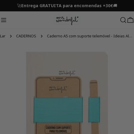
Ir
🚀
Entrega GRATUITA para encomendas +30€
🚚
para
o
conteúdo
C
Lar
CADERNOS
Caderno A5 com suporte telemóvel - Ideias Aleatórias
Pular
para
informações
do
produto
Abrir mídia 0 em modal