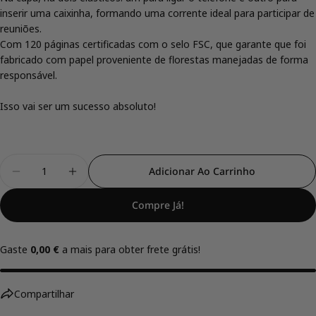
inserir uma caixinha, formando uma corrente ideal para participar de
reuniões.
Compartilhe este produto
Com 120 páginas certificadas com o selo FSC, que garante que foi
fabricado com papel proveniente de florestas manejadas de forma
Cópia De
Compartilhar
responsável.
Compartilhar
Compartilhar
Fixar
Isso vai ser um sucesso absoluto!
no
no
no
Facebook
X
Pinterest
Quantidade
Adicionar Ao Carrinho
Diminuir Quantidade Para Caderno A5 Com Suporte
Aumentar A Quantidade Para Caderno A5
Compre Já!
Gaste
0,00 €
a mais para obter frete grátis!
Compartilhar