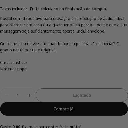
Taxas incluídas.
Frete
calculado na finalização da compra.
Postal com dispositivo para gravação e reprodução de áudio, ideal
para oferecer em casa ou a qualquer outra pessoa, desde que a sua
Compartilhe este produto
mensagem seja suficientemente aberta. Inclui envelope.
Cópia De
Compartilhar
Ou o que diria de vez em quando àquela pessoa tão especial? O
grav-o neste postal é original!
Compartilhar
Compartilhar
Fixar
no
no
no
Facebook
X
Pinterest
Características:
Material: papel
Quantidade
Esgotado
Diminuir Quantidade Para Postal Com Gravador D
Aumentar A Quantidade Para Postal Com
Compre Já!
Gaste
0,00 €
a mais para obter frete grátis!