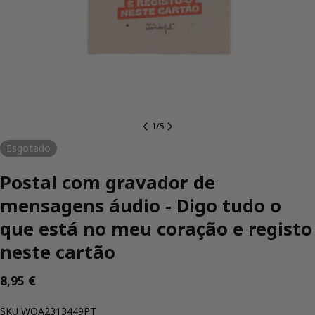
1
/
5
Esgotado
Postal com gravador de
mensagens áudio - Digo tudo o
que está no meu coração e registo
neste cartão
Preço
8,95 €
regular
SKU:
SKU
WOA2313449PT