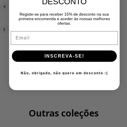
DESCONTO
rede – Suricata
4
Preço regular
12,95 €
Registe-se para receber 15% de desconto na sua
primeira encomenda e aceder às nossas melhores
ofertas.
Tesoura escolar – Abelha
5
Preço regular
4,95 €
Email
Adicionar Tudo Ao Carrinho
INSCREVA-SE!
Não, obrigado, não quero um desconto :(
Outras coleções