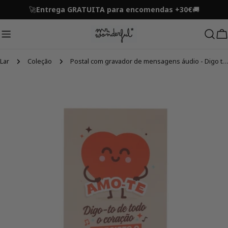
Ir
🚀
Entrega GRATUITA para encomendas +30€
🚚
para
o
conteúdo
C
Lar
Coleção
Postal com gravador de mensagens áudio - Digo tudo o que está no meu coração e registo neste cartão
Pular
para
informações
do
produto
Abrir mídia 0 em modal