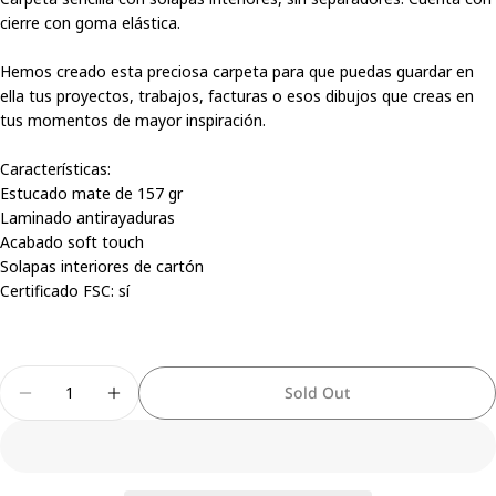
cierre con goma elástica.
Hemos creado esta preciosa carpeta para que puedas guardar en
ella tus proyectos, trabajos, facturas o esos dibujos que creas en
tus momentos de mayor inspiración.
Share this product
Características:
Estucado mate de 157 gr
Copy
Share
Laminado antirayaduras
Share
Share
Pin
Acabado soft touch
on
on
on
Solapas interiores de cartón
Facebook
X
Pinterest
Certificado FSC: sí
Quantity
Sold Out
Decrease Quantity For Carpeta - Dando Lo Mejor 
Increase Quantity For Carpeta - Dando L