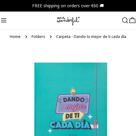
Skip
FREE shipping on orders over €60 🚚
to
content
C
Home
Folders
Carpeta - Dando lo mejor de ti cada día
Skip
to
product
information
Open media 0 in modal