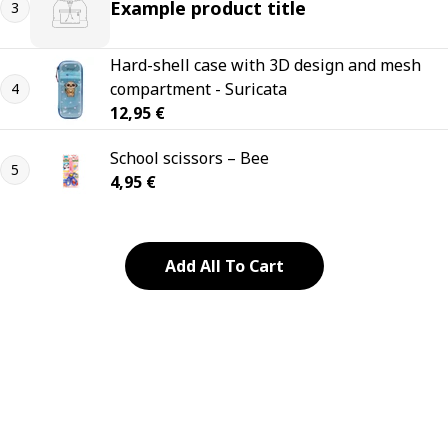
Example product title
3
Hard-shell case with 3D design and mesh
compartment - Suricata
4
Regular price
12,95 €
School scissors – Bee
5
Regular price
4,95 €
Add All To Cart