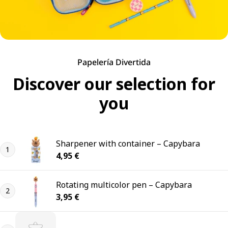
Papelería Divertida
Discover our selection for
you
Sharpener with container – Capybara
1
Regular price
4,95 €
Rotating multicolor pen – Capybara
2
Regular price
3,95 €