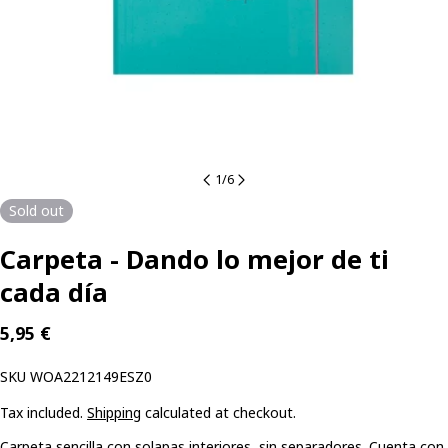
1
/
6
Sold out
Carpeta - Dando lo mejor de ti
cada día
Regular
5,95 €
price
SKU:
SKU
WOA2212149ESZ0
Tax included.
Shipping
calculated at checkout.
Carpeta sencilla con solapas interiores, sin separadores. Cuenta con